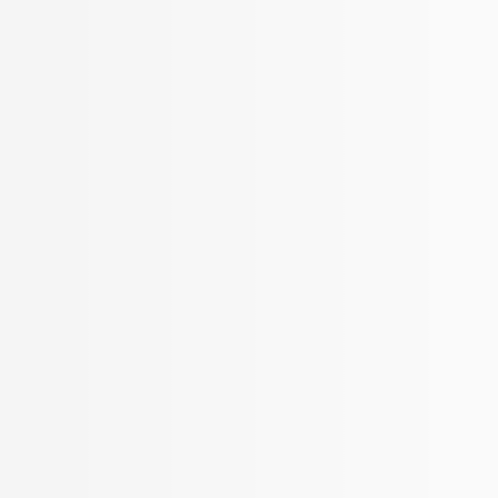
pet Area
Min. Price per Sqft.
request
INR
12.25 K per Sqft.